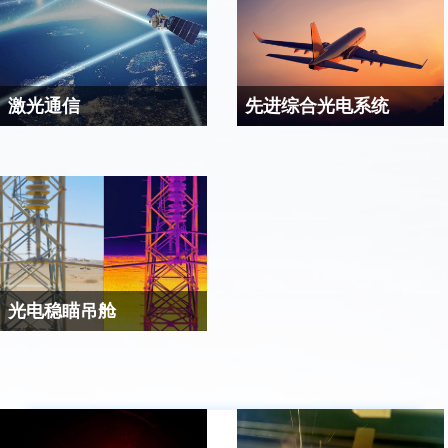
激光通信
先进综合光电系统
激光通信是以激光作为通信介
先进光电综合吊舱是新一代飞
质，直接在自由空间进行信息
机的首选综合探测装置。由于
传递的通信方式。 由于激光束
安装在高速运动的飞机上，飞
直径较小，使得高精度对准成
机的振动和晃动使得远距离高
为激光通信链路建立和维持的
清目标成像和激光目标指示均
最大难题，需要借助于快反镜
难以有效完成。传统的稳台结
构成粗-精两级系统来解决。
构在响应速度和角度分辨率上
远不能达到要求，需要在稳台
光电稳瞄吊舱
基础上再增加一级快反镜，构
目前光电稳瞄系统多采用整体
成粗-精两级稳定系统。通过充
稳定方式，由于负载惯量及难
分利用快反镜高精度、大带宽
以克服的各种干扰力矩对系统
的特性，高速、精确地反向运
带宽的影响，其稳定精度通常
动来补偿飞机的振动和晃动，
最高只能达到30~40μrad；而采