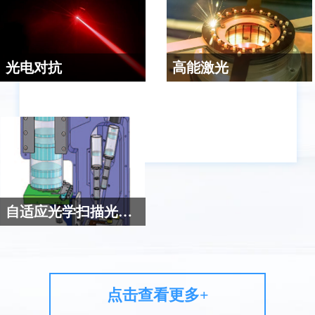
达到稳定高清成像的目的。
用快反镜与传统稳定框架构成
的组合稳定系统，充分利用了
快反镜的大带宽和高精度的特
点，使得光电传感器的输出图
光电对抗
高能激光
像与运动载体的各种扰动高度
激光红外光电对抗装置使用激
一些高能激光应用，要求将激
隔离，能达到几个微弧度以内
光束来干扰对方的红外探测装
光束精确锁定在目标的某一区
的稳定精度。
置，使其丧失目标探测能力。
域,持续照射一定时间,才能达成
快反镜在其中主要用于实现激
系统目标；必须利用快反镜
光束的快速和精确指向，与粗
（FSM）和传统的伺服框架构
跟踪平台配合工作，实现对目
成粗—精复合系统来完成。
标的持续照射。
自适应光学扫描光学成像
利用快反镜超高定位精度和较
快的扫描速度，将超高分辨率
的小视场，通过快反镜的扫描
拼接，在不损失分辨率的情况
点击查看更多+
下，实现大范围成像，同时可