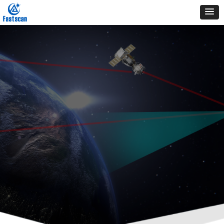
行业发
业！
t creats o
the indust
!